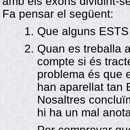
amb els exons dividint-se
Fa pensar el següent:
Que alguns ESTS s
Quan es treballa 
compte si és tract
problema és que e
han aparellat tan
Nosaltres concluï
hi ha un mal anot
Per comprovar que