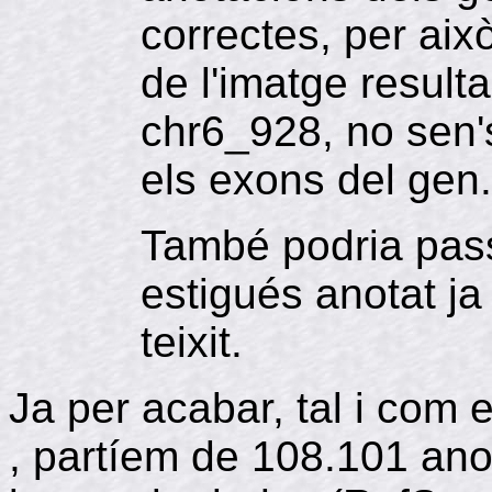
correctes, per aix
de l'imatge resul
chr6_928, no sen'
els exons del gen.
També podria pas
estigués anotat ja
teixit.
Ja per acabar, tal i com 
, partíem de 108.101 anot