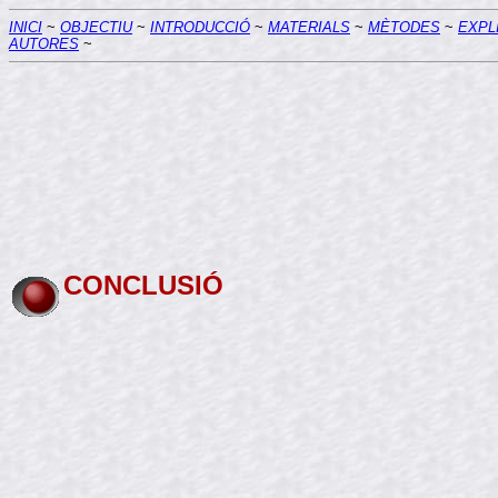
INICI
~
OBJECTIU
~
INTRODUCCIÓ
~
MATERIALS
~
MÈTODES
~
EXPL
AUTORES
~
CONCLUSIÓ