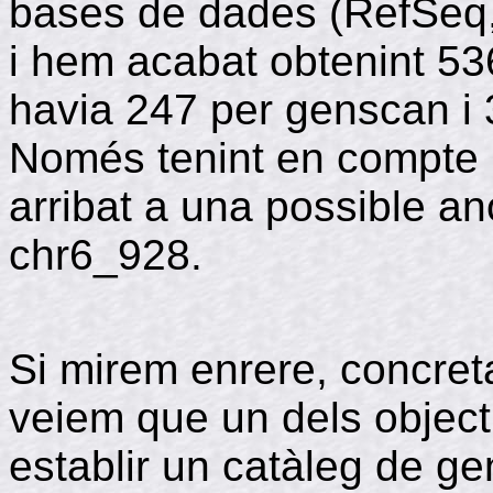
bases de dades (RefSeq,
i hem acabat obtenint 536
havia 247 per genscan i 
Només tenint en compte 
arribat a una possible an
chr6_928.
Si mirem enrere, concret
veiem que un dels objecti
establir un catàleg de 