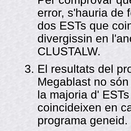
error, s'hauria de
dos ESTs que coinc
divergissin en l'a
CLUSTALW.
El resultats del p
Megablast no són d
la majoria d' ESTs
coincideixen en ca
programa geneid.