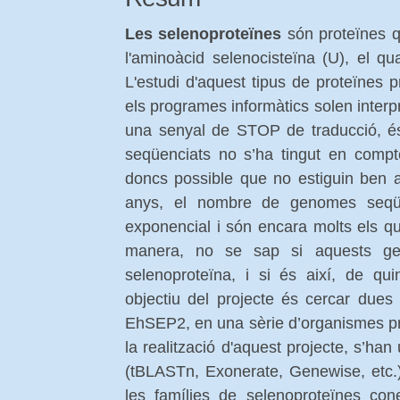
Les selenoproteïnes
són proteïnes q
l'aminoàcid selenocisteïna (U), el q
L'estudi d'aquest tipus de proteïnes 
els programes informàtics solen inter
una senyal de STOP de traducció, é
seqüenciats no s’ha tingut en compt
doncs possible que no estiguin ben 
anys, el nombre de genomes seqü
exponencial i són encara molts els q
manera, no se sap si aquests ge
selenoproteïna, i si és així, de qui
objectiu del projecte és cercar dues
EhSEP2, en una sèrie d’organismes pr
la realització d'aquest projecte, s’han 
(tBLASTn, Exonerate, Genewise, etc.)
les famílies de selenoproteïnes co