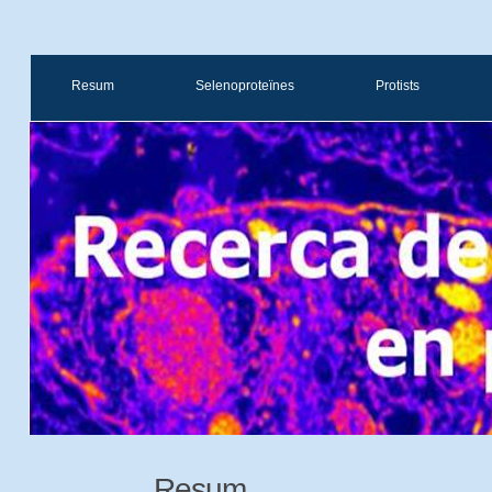
Resum
Selenoproteïnes
Protists
Resum