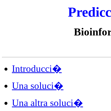
Predic
Bioinfo
Introducci�
Una soluci�
Una altra soluci�