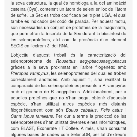
la seva estructura, la qual és homòloga a la del aminoàcid
cisteïna (Cys), contenint un àtom de seleni enlloc de l’àtom
de sofre. La Sec es troba codificada pel triplet UGA, el qual
també és indicador del codó de parada. Per aquest motiu,
són necessàries un conjunt de proteïnes de la maquinària,
que permetran la inserció de la Sec durant la biosíntesi de
les selenoproteïnes, així com la presència d’un element
SECIS en l’extrem 3’ del RNA.
L’objectiu d’aquest treball és la caracterització del
selenoproteoma de
Rousettus aegyptiacus
aegyptiacus
gràcies a la seva proximitat en l’arbre filogenètic amb
Pteropus vampyrus
, les selenoproteïnes del qual es troben
correctament anotades. Amb aquest fi, s’ha realitzat la
comparació de les selenoproteïnes presents a P. vampyrus
amb el genoma de R. aegyptiacus. Addicionalment, per a
aquelles proteïnes que no s’han pogut obtenir d’aquesta
espècie, s’han utilitzat altres espècies més distants
filogenèticament com són
Equus caballus
,
Felis catus
i
Canis lupus familiaris
. Per dur a terme la predicció de les
selenoproteïnes s’han utilitzat diverses eines informàtiques,
com BLAST, Exonerate i T-Coffee. A més, s’han consultat
algunes bases de dades com SelenoDB, per tal d’extreure