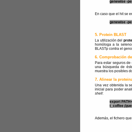
genewise -pep
En caso que el hit se 
genewise -pep
5. Protein BLAST
La utilización del
prot
homóloga a la seleno
BLASTp contra el geno
6. Comprobación de
Para estar seguros de 
una búsqueda de éstos
muestra los posibles d
7. Alinear la protei
Una vez obtenida la se
inicial para poder ana
shell
:
export PATH=
t_coffee
(que
Además, el fichero que