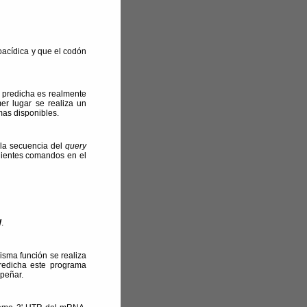
oacídica y que el codón
a predicha es realmente
mer lugar se realiza un
mas disponibles.
 la secuencia del
query
guientes comandos en el
W
.
isma función se realiza
predicha este programa
peñar.