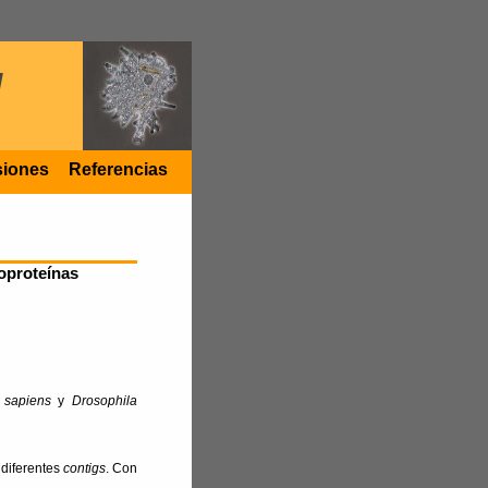
I
siones
Referencias
oproteínas
sapiens
y
Drosophila
 diferentes
contigs
. Con