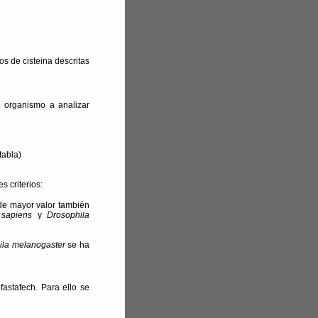
s de cisteina descritas
 organismo a analizar
tabla)
 criterios:
de mayor valor también
sapiens
y
Drosophila
ila melanogaster
se ha
astafech. Para ello se