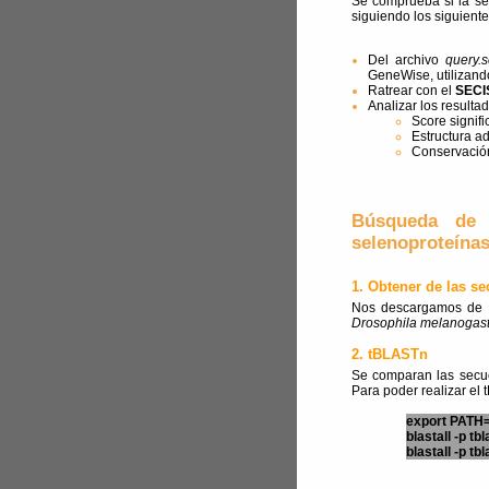
Se comprueba si la s
siguiendo los siguient
Del archivo
query.s
GeneWise, utilizand
Ratrear con el
SECI
Analizar los resultad
Score signifi
Estructura 
Conservació
Búsqueda de 
selenoproteína
1. Obtener de las s
Nos descargamos de l
Drosophila melanogast
2. tBLASTn
Se comparan las secu
Para poder realizar el 
export PATH=
blastall -p tbl
blastall -p tbl