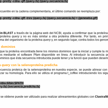
 -pretty -cdna -gff
(query.fa)
(query.secuencia.fa)
encuentre en la cadena complementaria, el último comando se reemplaza por:
 -pretty -cdna -gff -trev
(query.fa)
(query.secuencia.fa)
>
(genewise.gff)
ein BLAST
a través de la página web del NCBI, ayuda a confirmar que la proteín
proteína
query
y no es más similar a otra proteína diferente. Por tanto, en pri
ma del organismo de la proteína
query
y, en segundo lugar, contra todos los geno
 dominios
que la proteína encontrada tiene los mismos dominios que la inicial y cumple la m
 mediante el software Pfam disponible en linea. Al introducir la secuencia 
ominios que ésta secuencia introducida puede tener y la funció que pueden desem
na
query
con la selenoproteína predicha
cuencia proteica de la selenoproteína en nuestra especie, se puede alinear con
lizar su homología. Para ello se utiliza el programa t_coffee introduciendo los si
/disc8/bin:$PATH
ry.fa)
(secuencia.predicha.fa)
 se obtiene puede ser utilizado para realizar alineamientos globales con
Clustral