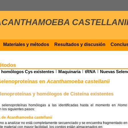
ACANTHAMOEBA CASTELLANI
Materiales y métodos
Resultados y discusión
Conclu
Métodos
y homólogos Cys existentes
|
Maquinaria
|
tRNA
|
Nuevas Selen
elenoproteínas en
Acanthamoeba castellanii
lenoproteínas y homólogos de Cisteína existentes
 selenoproteínas homólogas a las identificadas hasta el momento en
Homo 
 los siguientes pasos:
a de
Acanthamoeba castellanii
mo a analizar no está completamente secuenciado y se encuentra fragmentado en
ste material con mayor facilidad, los
contigs
están almacenados en: