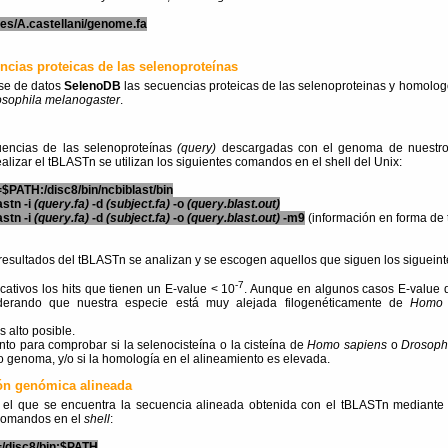
es/A.castellani/genome.fa
ncias proteicas de las selenoproteínas
se de datos
SelenoDB
las secuencias proteicas de las selenoproteinas y homologo
sophila melanogaster
.
encias de las selenoproteínas
(query)
descargadas con el genoma de nuestro
ealizar el tBLASTn se utilizan los siguientes comandos en el shell del Unix:
$PATH:/disc8/bin/ncbiblast/bin
astn -i
(query.fa)
-d
(subject.fa)
-o
(query.blast.out)
astn -i
(query.fa)
-d
(subject.fa)
-o
(query.blast.out)
-m9
(información en forma de 
resultados del tBLASTn se analizan y se escogen aquellos que siguen los sigueintes
-7
cativos los hits que tienen un E-value < 10
. Aunque en algunos casos E-value 
iderando que nuestra especie está muy alejada filogenéticamente de
Homo 
s alto posible.
nto para comprobar si la selenocisteína o la cisteína de
Homo sapiens
o
Drosoph
o genoma, y/o si la homología en el alineamiento es elevada.
ión genómica alineada
el que se encuentra la secuencia alineada obtenida con el tBLASTn mediante f
s comandos en el
shell
:
/disc8/bin:$PATH