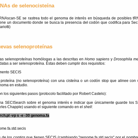
NAs de selenocisteína
tRNAscan-SE se rastrea todo el genoma de interés en búsqueda de posibles tR
tiene un documento donde se busca la presencia del codón que codifica para Sec
riotti)
evas selenoproteínas
as selenoproteínas homólogas a las descritas en
Homo sapiens
y
Drosophila me
datas a ser selenoproteína. Éstas deben cumplir dos requisitos:
lemento SECIS
proteína (no selenoproteína) con una cisteína o un codón stop que alinee con 
enoma en estudio.
on los siguientes pasos (protocolo facilitado por Robert Castelo):
ma SECISearch sobre el genoma interés e indicar que únicamente guarde los S
les Chapple) usando el siguiente comando en el
shell
:
ch.pl -vp s -e -30 genoma.fa
ome.fa.std.secis
s de los
contigs
que tienen SECIS (cambiando "genome.fa.std.secis" por el nombre