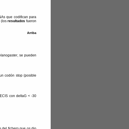
NAs que codifican para
 (los
resultados
fueron
Arriba
lanogaster
, se pueden
un codón stop (posible
ECIS con deltaG < -30
 del fichero que os dio