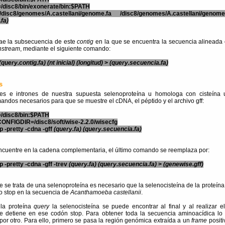
/disc8/bin/exonerate/bin:$PATH
/disc8/genomes/A.castellani/genome.fa /disc8/genomes/A.castellani/geno
.fa)
rae la subsecuencia de este
contig
en la que se encuentra la secuencia alineada
stream
, mediante el siguiente comando:
(query.contig.fa)
(nt inicial)
(longitud)
>
(query.secuencia.fa)
s
es e intrones de nuestra supuesta selenoproteína u homologa con cisteína u
ndos necesarios para que se muestre el cDNA, el péptido y el archivo gff:
/disc8/bin:$PATH
ONFIGDIR=/disc8/soft/wise-2.2.0/wisecfg
 -pretty -cdna -gff
(query.fa)
(query.secuencia.fa)
encuentre en la cadena complementaria, el último comando se reemplaza por:
 -pretty -cdna -gff -trev
(query.fa)
(query.secuencia.fa)
>
(genewise.gff)
 se trata de una selenoproteína es necesario que la selenocisteína de la proteín
 stop en la secuencia de
Acanthamoeba castellanii
.
la proteína
query
la selenocisteína se puede encontrar al final y al realizar e
e detiene en ese codón stop. Para obtener toda la secuencia aminoacídica lo
por otro. Para ello, primero se pasa la región genómica extraída a un
frame
positi