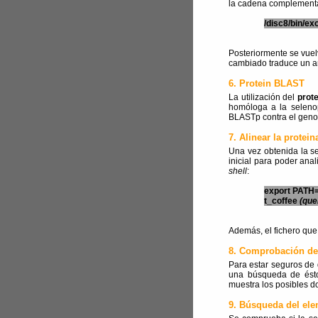
la cadena complementa
/disc8/bin/e
Posteriormente se vuel
cambiado traduce un am
6. Protein BLAST
La utilización del
prot
homóloga a la seleno
BLASTp contra el geno
7. Alinear la protei
Una vez obtenida la se
inicial para poder ana
shell
:
export PATH=
t_coffee
(que
Además, el fichero que
8. Comprobación de
Para estar seguros de 
una búsqueda de éstos
muestra los posibles d
9. Búsqueda del el