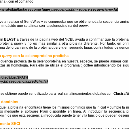
ria), con el comando:
xonerate/bin/fastarevcomp
(query.secuencia.fa)
>
(query.secuenciarev.fa)
ve a realizar el GeneWise y se comprueba que se obtiene toda la secuencia amin
inoácido que se alinea con la selenocisteína del
query
.
ein BLAST
a través de la página web del NCBI, ayuda a confirmar que la proteín
proteína
query
y no es más similar a otra proteína diferente. Por tanto, en pri
ma del organismo de la proteína
query
y, en segundo lugar, contra todos los geno
na
query
con la selenoproteína predicha
cuencia proteica de la selenoproteína en nuestra especie, se puede alinear con
lizar su homología. Para ello se utiliza el programa t_coffee introduciendo los si
/disc8/bin:$PATH
ry.fa)
(secuencia.predicha.fa)
 se obtiene puede ser utilizado para realizar alineamientos globales con
Clustral
 dominios
que la proteína encontrada tiene los mismos dominios que la inicial y cumple la m
 mediante el software Pfam disponible en linea. Al introducir la secuencia 
ominios que ésta secuencia introducida puede tener y la funció que pueden desem
emento SECI