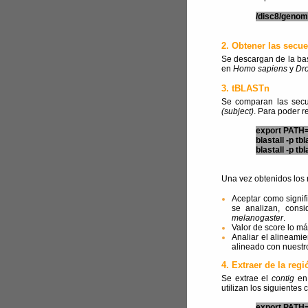
/disc8/genom
2. Obtener las secue
Se descargan de la ba
en
Homo sapiens
y
Dro
3. tBLASTn
Se comparan las secu
(subject)
. Para poder r
export PATH=
blastall -p tbl
blastall -p tbl
Una vez obtenidos los 
Aceptar como signifi
se analizan, cons
melanogaster
.
Valor de score lo má
Analiar el alineamie
alineado con nuestr
4. Extraer de la reg
Se extrae el
contig
en 
utilizan los siguiente
export PATH=