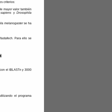
 criterios:
de mayor valor también
sapiens
y
Drosophila
ila melanogaster
se ha
astafech. Para ello se
ex
 con el tBLASTn y 3000
tilizando el programa