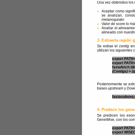
Una vez obtenidos los 
Aceptar como signifi
se analizan, cons
melanogaster
.
Valor de score lo má
Analiar el alineamie
alineado con nuestr
3. Extraerla región 
Se extrae el
contig
en 
utilizan los siguiente
export PATH=
export PATH=
fastafetch /
(Contigs)
>
(q
Posteriormente se ext
bases
upstream
y
Dow
fastasubseq
4. Predecir los gene
Se predicen los exon
GeneWise, con los coma
export PATH=
export WISEC