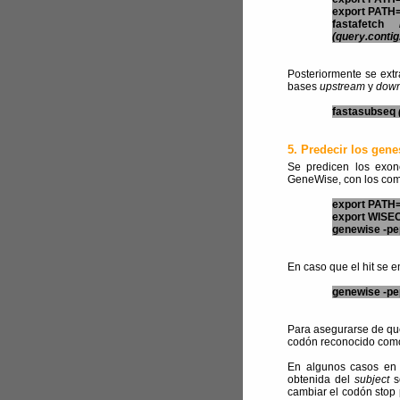
export PATH=
fastafetch 
(query.contig
Posteriormente se ext
bases
upstream
y
down
fastasubseq
5. Predecir los gene
Se predicen los exon
GeneWise, con los coma
export PATH=
export WISEC
genewise -pep
En caso que el hit se 
genewise -pep
Para asegurarse de que
codón reconocido como
En algunos casos en 
obtenida del
subject
s
cambiar el codón stop 