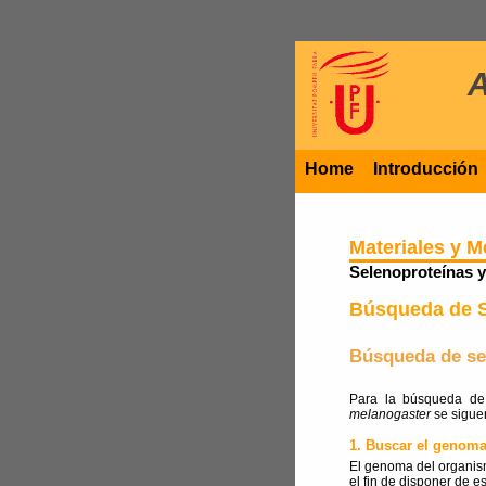
Home
Introducción
Materiales y 
Selenoproteínas 
Búsqueda de S
Búsqueda de se
Para la búsqueda de
melanogaster
se siguen
1. Buscar el genom
El genoma del organis
el fin de disponer de e