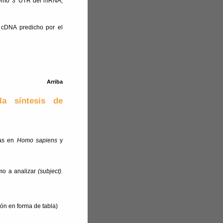
remo 3' UTR del mRNA,
l cDNA predicho por el
Arriba
a síntesis de
tas en
Homo sapiens
y
mo a analizar
(subject)
.
ión en forma de tabla)