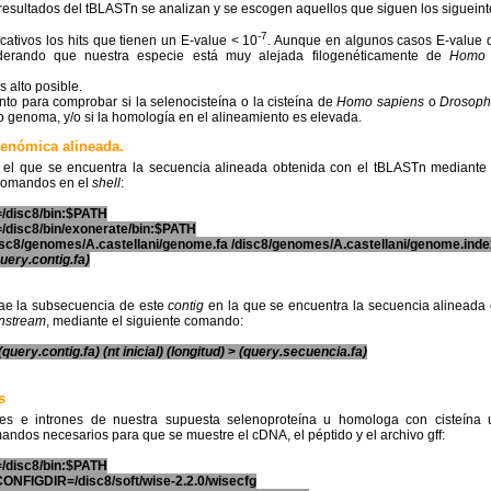
resultados del tBLASTn se analizan y se escogen aquellos que siguen los sigueintes
-7
cativos los hits que tienen un E-value < 10
. Aunque en algunos casos E-value 
iderando que nuestra especie está muy alejada filogenéticamente de
Homo 
s alto posible.
nto para comprobar si la selenocisteína o la cisteína de
Homo sapiens
o
Drosoph
o genoma, y/o si la homología en el alineamiento es elevada.
genómica alineada.
el que se encuentra la secuencia alineada obtenida con el tBLASTn mediante f
s comandos en el
shell
:
/disc8/bin:$PATH
/disc8/bin/exonerate/bin:$PATH
disc8/genomes/A.castellani/genome.fa /disc8/genomes/A.castellani/genome.ind
uery.contig.fa)
rae la subsecuencia de este
contig
en la que se encuentra la secuencia alineada
nstream
, mediante el siguiente comando:
(query.contig.fa)
(nt inicial)
(longitud)
>
(query.secuencia.fa)
s
es e intrones de nuestra supuesta selenoproteína u homologa con cisteína u
ndos necesarios para que se muestre el cDNA, el péptido y el archivo gff:
/disc8/bin:$PATH
ONFIGDIR=/disc8/soft/wise-2.2.0/wisecfg