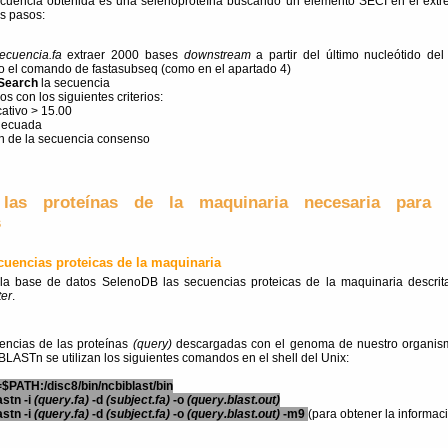
ecuencia obtenida es una selenoproteína buscando un elemento SECI en el ext
es pasos:
ecuencia.fa
extraer 2000 bases
downstream
a partir del último nucleótido de
o el comando de fastasubseq (como en el apartado 4)
Search
la secuencia
os con los siguientes criterios:
cativo > 15.00
adecuada
n de la secuencia consenso
las proteínas de la maquinaria necesaria para l
s
ecuencias proteicas de la maquinaria
a base de datos SelenoDB las secuencias proteicas de la maquinaria descri
er
.
encias de las proteínas
(query)
descargadas con el genoma de nuestro organis
tBLASTn se utilizan los siguientes comandos en el shell del Unix:
$PATH:/disc8/bin/ncbiblast/bin
astn -i
(query.fa)
-d
(subject.fa)
-o
(query.blast.out)
astn -i
(query.fa)
-d
(subject.fa)
-o
(query.blast.out)
-m9
(para obtener la informac