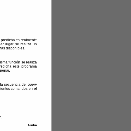
a predicha es realmente
mer lugar se realiza un
mas disponibles.
isma función se realiza
predicha este programa
peñar.
 la secuencia del
query
guientes comandos en el
W
.
Arriba