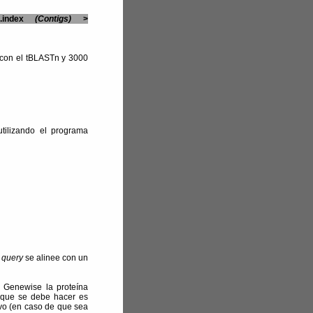
me.index
(Contigs)
>
 con el tBLASTn y 3000
tilizando el programa
a
query
se alinee con un
l Genewise la proteína
 que se debe hacer es
vo (en caso de que sea