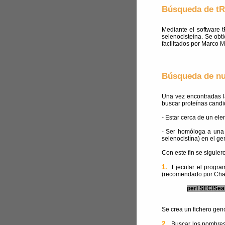
Búsqueda de tR
Mediante el software 
selenocisteína. Se ob
facilitados por Marco Ma
Búsqueda de nu
Una vez encontradas l
buscar proteínas candi
- Estar cerca de un e
- Ser homóloga a una 
selenocistína) en el g
Con este fin se siguier
1.
Ejecutar el progra
(recomendado por Char
perl SECISear
Se crea un fichero gen
2.
Buscar los nombre