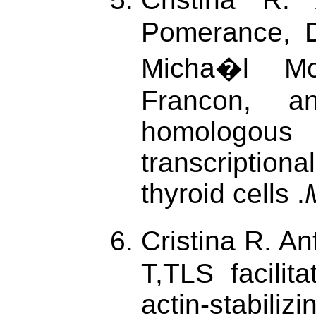
Pomerance, D
Micha�l Mo
Francon, a
homologous
transcriptiona
thyroid cells .
Cristina R. An
T,TLS facili
actin-stabiliz