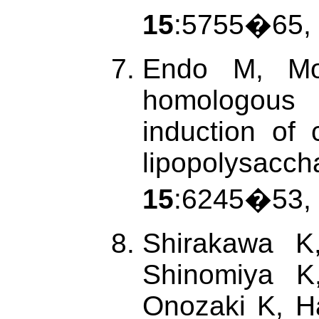
15
:5755�65,
Endo M, Mo
homologous 
induction of
lipopolysacch
15
:6245�53,
Shirakawa K
Shinomiya K
Onozaki K, H