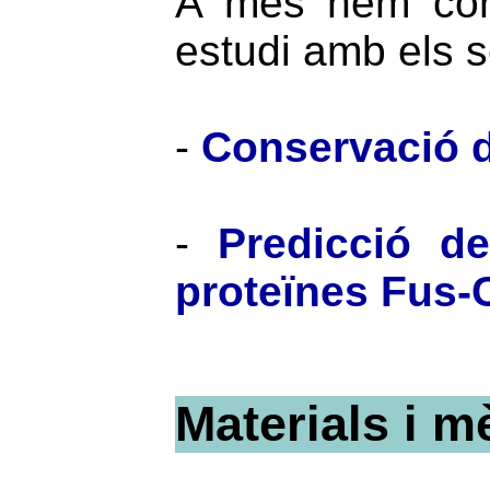
A més hem cons
estudi amb els 
-
Conservació d
-
Predicció de
proteïnes Fus
Materials i m