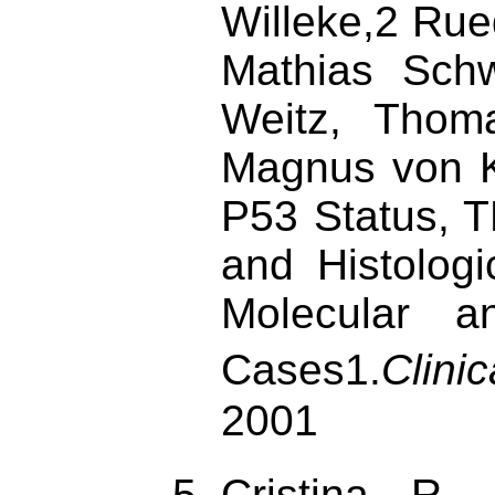
Willeke,2 Rue
Mathias Sch
Weitz, Thoma
Magnus von K
P53 Status, T
and Histolog
Molecular a
Cases1.
Clini
2001
Cristina R.