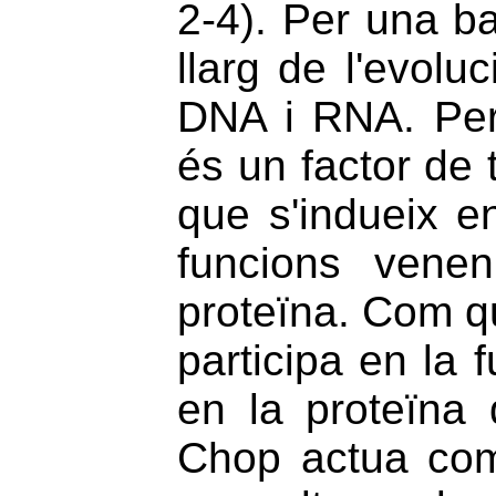
2-4). Per una b
llarg de l'evolu
DNA i RNA. Per
és un factor de 
que s'indueix en
funcions vene
proteïna. Com q
participa en la 
en la proteïna 
Chop actua com 