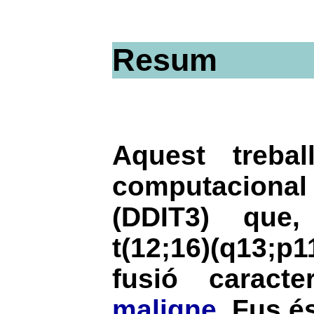
Resum
Aquest treba
computacional 
(DDIT3) que,
t(12;16)(q13;p
fusió caract
maligne
. Fus é