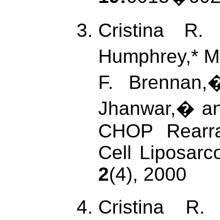
Cristina R.
Humphrey,* M
F. Brennan,
Jhanwar,� an
CHOP Rearra
Cell Liposarc
2
(4), 2000
Cristina R.