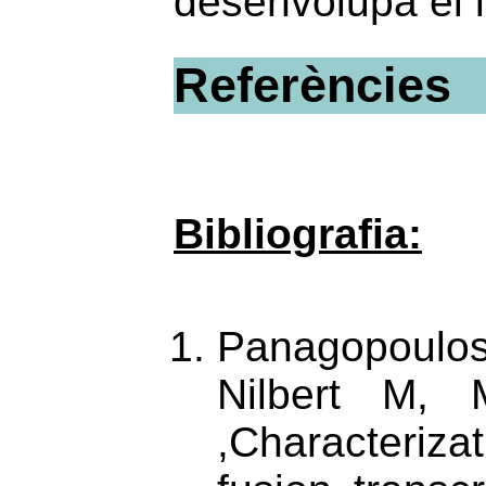
desenvolupa el 
Referències
Bibliografia:
Panagopoulo
Nilbert M, 
,Characteriz