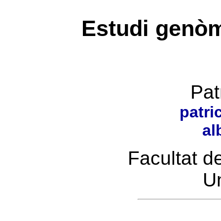
Estudi genòm
Pat
patri
al
Facultat de
U