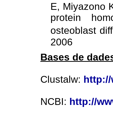
E, Miyazono 
protein hom
osteoblast diff
2006
Bases de dades
Clustalw:
http:/
NCBI:
http://ww