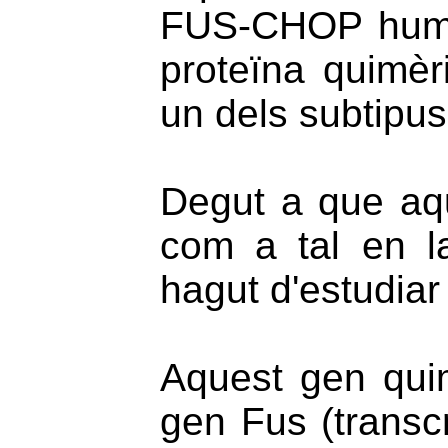
FUS-CHOP humà,
proteïna quimèr
un dels subtipus
Degut a que aqu
com a tal en l
hagut d'estudiar
Aquest gen quim
gen Fus (transc