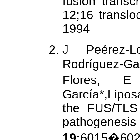
fusion transc
12;16 transloc
1994
J Peérez-
Rodríguez-Ga
Flores, 
García*,Lipo
the FUS/TLS 
pathogene
19:
6015�602