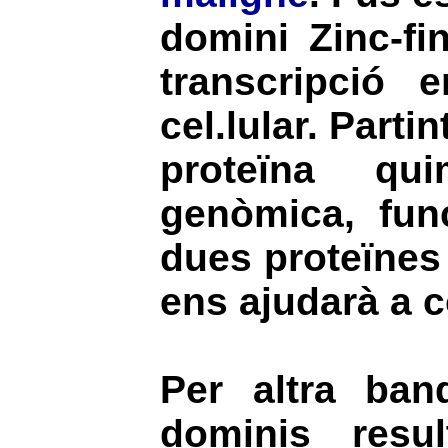
domini Zinc-fi
transcripció
cel.lular. Part
proteïna quim
genòmica, fun
dues proteïnes
ens ajudarà a 
Per altra ban
dominis resu